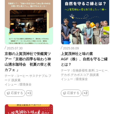
検
索
2025.07.30
2025.06.09
京都の上賀茂神社で蛍鑑賞ツ
上賀茂神社と味の素
アー「京都の四季を味わう神
AGF（株）、自然を守るご縁
山湧水珈琲会 初夏の蛍と夜
とは？
カフェ 」
テーマ：
生物多様性.飲料.コーヒー.
デカボ.デカボスコア.脱炭素
テーマ：
コーヒー.サステナブル.フ
イシュー：
環境保全
ード.脱炭素
イシュー：
環境保全
応援する
1
応援する
2