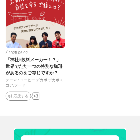
2025.06.02
「神社×飲料メーカー！？」
世界でただ一つの特別な珈琲
があるのをご存じですか？
テーマ：
コーヒー.デカボ.デカボス
コア.フード
応援する
3