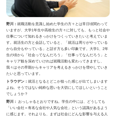
野川：
就職活動を意識し始めた学生の方々とは常日頃関わって
いますが、大学1年生や高校生の方々に対しても、もっと社会や
仕事について知れるきっかけをつくっていきたいと考えていま
す。就活生の方と会話していると、「就活は周りがやっている
から自分もやっている」と話す方も多い印象です。大学1、2年
生の頃から「社会ってなんだろう」「仕事ってなんだろう」と
キャリア観を深めていければ就職活動も変わってきますし、
我々はその早期からキャリアを考えるきっかけを増やしていき
たいと思っています。
トラウデン：
就活となるとどこか狙った感じが出てしまいます
よね。そうではない純粋な思いを大切にしてほしいということ
でしょうか？
野川：
おっしゃるとおりですね。学生の中には、どうしても
「いい会社＝有名な会社や人気な会社」という認識があるよう
に感じます。それよりも、まずは社会にどんな影響を与える人