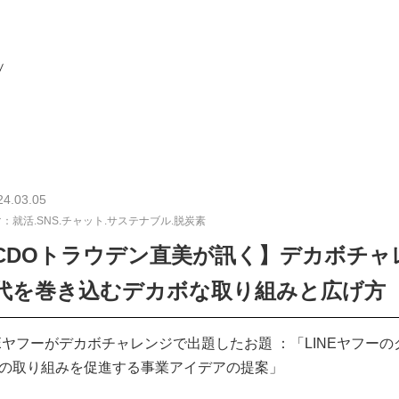
24.03.05
：就活.SNS.チャット.サステナブル.脱炭素
CDOトラウデン直美が訊く】デカボチャレ
代を巻き込むデカボな取り組みと広げ方
NEヤフーがデカボチャレンジで出題したお題 ：「LINEヤフ
の取り組みを促進する事業アイデアの提案」