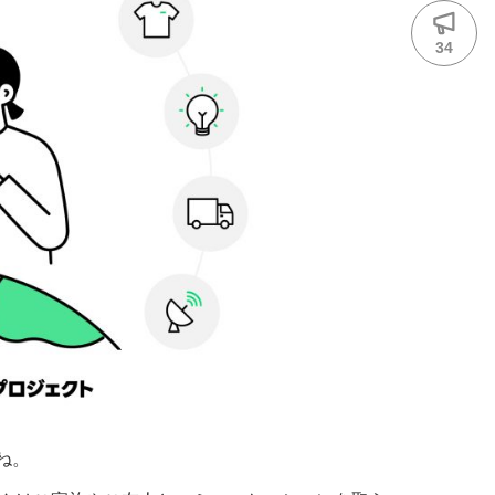
応
34
よね。