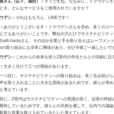
真さん（以下、福田）：
そうですね。ちなみに、トラウデンさ
とき、どんなサービスをご使用されていますか？
ウデン：
それはもちろん、LINEです！
：
ありがとうございます！トラウデンさんを含め、多くのユー
とてもありがたいことです。弊社の力だけでサステナビリティ
Earth hacksさん、そのほか企業と手を取り合えばムーブメン
cksの取り組みにも非常に興味があり、ぜひ今後ご一緒したいで
ウデン：
これからの未来を担うZ世代の学生たちとの共創に注
：
大きく分けて三つの理由があります。
一つ目に、サステナビリティへの取り組みは、長く住み続けら
声を取り入れることに大きな意味があるためです。彼らが求め
と考えています。
目に、Z世代はサステナビリティへの意識が高く、従来の枠組
期待しているためです。彼らとの共創を通して、社内での議論
斬新な提案を取り入れていきたいと考えています。