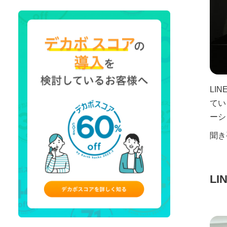
LI
てい
ーシ
聞き
L