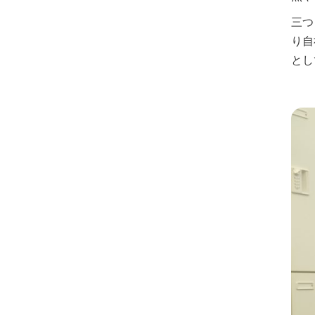
三つ
り自
とし