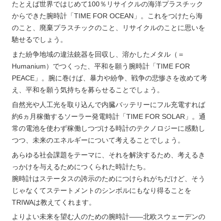
たとえば世界ではじめて100％リサイクルの海洋プラスチック
からできた腕時計「TIME FOR OCEAN」。これをつけたら海
のこと、廃棄プラスチックのこと、リサイクルのことに思いを
馳せるでしょう。
また紛争地域の違法銃器を回収し、溶かしたメタル（＝
Humanium）でつくった、平和を願う腕時計「TIME FOR
PEACE」。腕に巻けば、暴力や紛争、戦争の悲惨さを改めて考
え、平和を願う気持ちを募らせることでしょう。
自然光や人工光を取り込んで内臓バッテリーにフル充電すれば
約6ヵ月稼働するソーラー発電時計「TIME FOR SOLAR」。通
常の電池を使わず稼働しつづける時計のテクノロジーに感動し
つつ、未来のエネルギーについて考えることでしょう。
あらゆる社会課題をテーマに、それを解決するため、考えるき
っかけを与えるためにつくられた時計たち。
腕時計はステータスの誇示のためにつけられがちだけど、そう
じゃなくてステートメントのシンボルにもなり得ることを
TRIWAは教えてくれます。
よりよい未来を望む人のための腕時計――北欧スウェーデンの